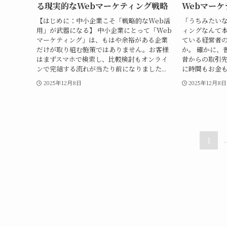
る現実的なWebマーケティング戦略
Webマー
【はじめに：中小企業こそ「戦略的なWeb活
「うちみたいな
用」が武器になる】 中小企業にとって「Web
ィングなんて本
マーケティング」は、もはや余裕がある企業
ている経営者
だけが取り組む施策ではありません。お客様
か。 確かに、
はまずスマホで検索し、比較検討もオンライ
昔からの取引先
ンで完結する流れが当たり前になりました...
に時間もお金も
2025年12月8日
2025年12月8日
1
..