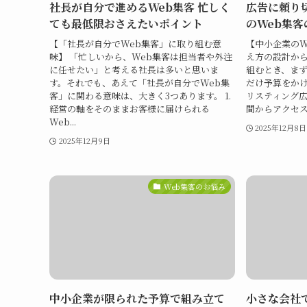
社長が自分で進めるWeb集客 忙しく
広告に頼り
ても最低限おさえたいポイント
のWeb集客
【「社長が自分でWeb集客」に取り組む意
【中小企業のW
味】 「忙しいから、Web集客は担当者や外注
え方の設計から
に任せたい」と考える社長は多いと思いま
組むとき、ま
す。それでも、あえて「社長が自分でWeb集
だけ予算をか
客」に関わる意味は、大きく3つあります。 1.
リスティング広
経営の軸をそのままお客様に届けられる
間からアクセス
Web...
2025年12月8日
2025年12月9日
Web集客のお悩み
中小企業が限られた予算で組み立て
小さな会社