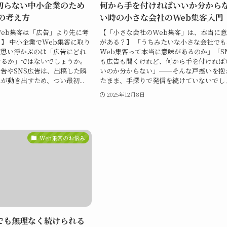
切らない中小企業のため
何から手を付ければいいか分から
の考え方
い時の小さな会社のWeb集客入門
eb集客は「広告」より先に考
【「小さな会社のWeb集客」は、本当に
】 中小企業でWeb集客に取り
がある？】 「うちみたいな小さな会社でも
ず思い浮かぶのは「広告にどれ
Web集客って本当に意味があるのか」「S
けるか」ではないでしょうか。
も広告も聞くけれど、何から手を付ければ
告やSNS広告は、出稿した瞬
いのか分からない」──そんな戸惑いを抱
が動き出すため、つい最初...
たまま、手探りで発信を続けていないでしょ.
2025年12月8日
Web集客のお悩み
でも無理なく続けられる