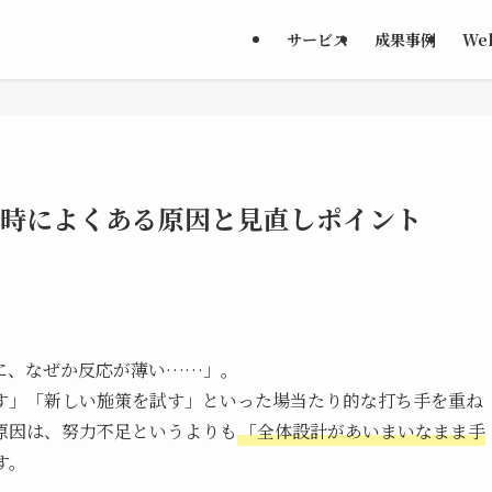
サービス
成果事例
We
い時によくある原因と見直しポイント
に、なぜか反応が薄い……」。
す」「新しい施策を試す」といった場当たり的な打ち手を重ね
原因は、努力不足というよりも
「全体設計があいまいなまま手
す。