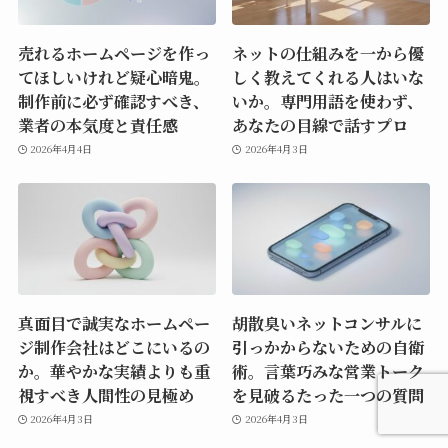
売れるホームページを作っ
ネットの仕組みを一から優
てほしいけれど疑心暗鬼。
しく教えてくれる人はいな
制作前に必ず確認すべき、
いか。専門用語を使わず、
業者の本気度と責任感
あなたの目線で話すプロ
2026年4月4日
2026年4月3日
真面目で誠実なホームペー
胡散臭いネットコンサルに
ジ制作会社はどこにいるの
引っかからないための自衛
か。華やかな実績よりも重
術。言葉巧みな営業トーク
視すべき人間性の見極め
を見破るたった一つの質問
2026年4月3日
2026年4月3日