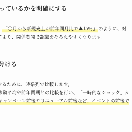
っているかを明確にする
、
「○月から新規売上が前年同月比で▲15％」
のように、対
により、関係者間で認識をそろえやすくなります。
分ける
するために、時系列で比較します。
移動平均や前年同期との比較を行い、「一時的なショック」か
キャンペーン前後やリニューアル前後など、イベントの前後で