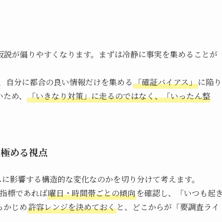
仮説が偏りやすくなります。まずは冷静に事実を集めることが
、自分に都合の良い情報だけを集める
「確証バイアス」
に陥り
いため、
「いきなり対策」に走るのではなく、「いったん整
見極める視点
スに影響する構造的な変化なのかを切り分けて考えます。
b指標であれば
曜日・時間帯ごとの傾向
を確認し、「いつも起
らかじめ
許容レンジを決めておく
と、どこからが「要調査ライ