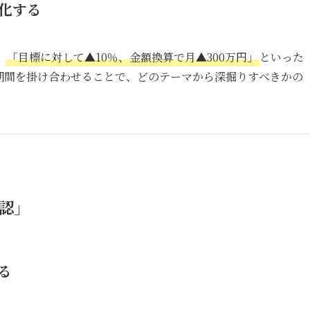
化する
、
「目標に対して▲10％、金額換算で月▲300万円」
といった
期間を掛け合わせることで、どのテーマから深掘りすべきかの
認」
る