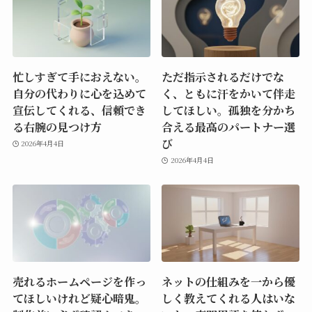
忙しすぎて手におえない。
ただ指示されるだけでな
自分の代わりに心を込めて
く、ともに汗をかいて伴走
宣伝してくれる、信頼でき
してほしい。孤独を分かち
る右腕の見つけ方
合える最高のパートナー選
び
2026年4月4日
2026年4月4日
売れるホームページを作っ
ネットの仕組みを一から優
てほしいけれど疑心暗鬼。
しく教えてくれる人はいな